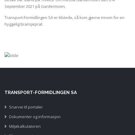
September 2021 på Gardermoen.
Transport-Formidlingen SA
er tilstede, så kom gjerne innom for en
hyggelig bransjeprat.
TRANSPORT-FORMIDLINGEN SA
Snarvei til portaler
Dokumenter og informasjon
Miljøkalkulatoren